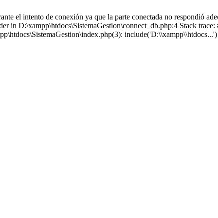
ante el intento de conexión ya que la parte conectada no respondió ade
onder in D:\xampp\htdocs\SistemaGestion\connect_db.php:4 Stack trace
mpp\htdocs\SistemaGestion\index.php(3): include('D:\\xampp\\htdocs...'