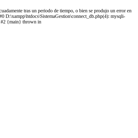
cuadamente tras un periodo de tiempo, o bien se produjo un error en
: #0 D:\xampp\htdocs\SistemaGestion\connect_db.php(4): mysqli-
) #2 {main} thrown in