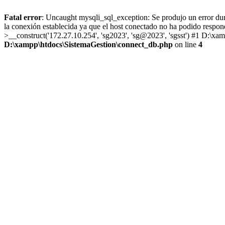
Fatal error
: Uncaught mysqli_sql_exception: Se produjo un error dur
la conexión establecida ya que el host conectado no ha podido resp
>__construct('172.27.10.254', 'sg2023', 'sg@2023', 'sgsst') #1 D:\xa
D:\xampp\htdocs\SistemaGestion\connect_db.php
on line
4