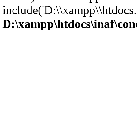
include('D:\\xampp\\htdocs.
D:\xampp\htdocs\inaf\con