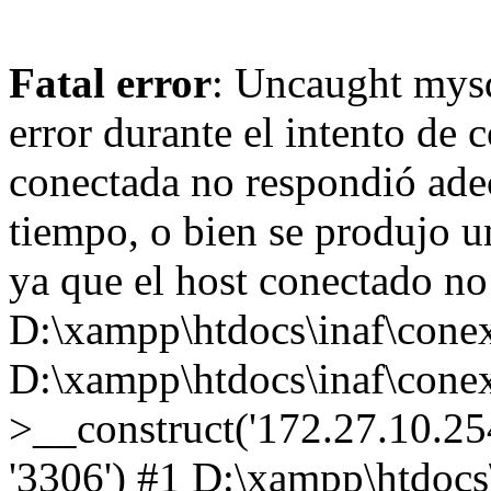
Fatal error
: Uncaught mysq
error durante el intento de 
conectada no respondió ade
tiempo, o bien se produjo u
ya que el host conectado no
D:\xampp\htdocs\inaf\conex
D:\xampp\htdocs\inaf\conex
>__construct('172.27.10.254',
'3306') #1 D:\xampp\htdocs