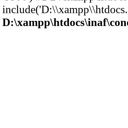
include('D:\\xampp\\htdocs.
D:\xampp\htdocs\inaf\con