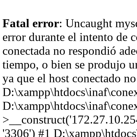
Fatal error
: Uncaught mysq
error durante el intento de 
conectada no respondió ade
tiempo, o bien se produjo u
ya que el host conectado no
D:\xampp\htdocs\inaf\conex
D:\xampp\htdocs\inaf\conex
>__construct('172.27.10.254',
'3306') #1 D:\xampp\htdocs